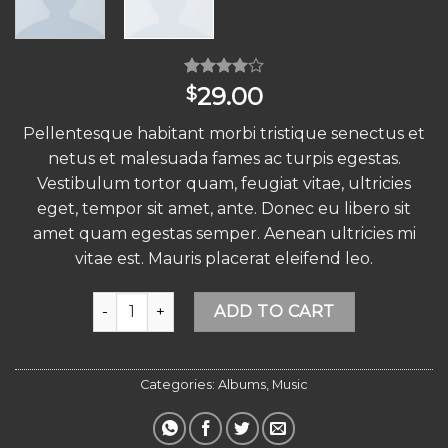
Rated
1
29.00
$
4.00
out
of 5
Pellentesque habitant morbi tristique senectus et
based on
customer
netus et malesuada fames ac turpis egestas.
rating
Vestibulum tortor quam, feugiat vitae, ultricies
eget, tempor sit amet, ante. Donec eu libero sit
amet quam egestas semper. Aenean ultricies mi
vitae est. Mauris placerat eleifend leo.
Woo Album #2 quantity
Alternative:
ADD TO CART
Categories:
Albums
,
Music